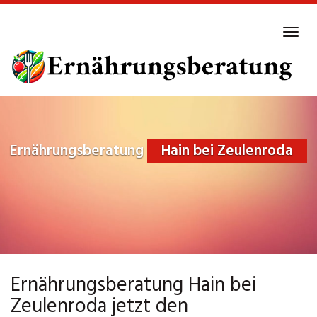
Skip
to
Tog
main
navi
content
Ernährungsberatung
Hain bei Zeulenroda
Ernährungsberatung Hain bei
Zeulenroda jetzt den