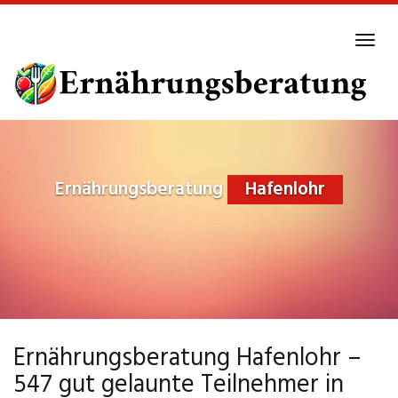
Skip
to
Tog
main
navi
content
Ernährungsberatung
Hafenlohr
Ernährungsberatung Hafenlohr –
547 gut gelaunte Teilnehmer in