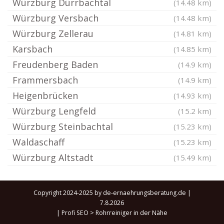
Würzburg Dürrbachtal
(14.48 km)
Würzburg Versbach
(14.48 km)
Würzburg Zellerau
(14.81 km)
Karsbach
(14.85 km)
Freudenberg Baden
(14.9 km)
Frammersbach
(14.9 km)
Heigenbrücken
(14.93 km)
Würzburg Lengfeld
(15.2 km)
Würzburg Steinbachtal
(15.23 km)
Waldaschaff
(15.23 km)
Würzburg Altstadt
(15.49 km)
Copyright 2024-2025 by de-ernaehrungsberatung.de |
7.8.2026
|
Profi SEO
>
Rohrreiniger in der Nähe