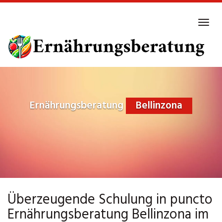
Skip
to
Tog
main
navi
content
Ernährungsberatung
Bellinzona
Überzeugende Schulung in puncto
Ernährungsberatung Bellinzona im