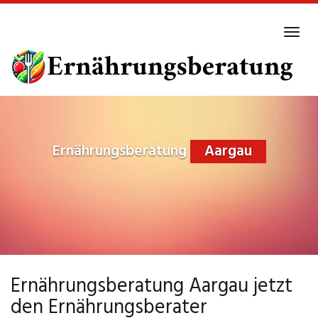
Skip
to
Tog
main
navi
content
Ernährungsberatung
Aargau
Ernährungsberatung Aargau jetzt
den Ernährungsberater