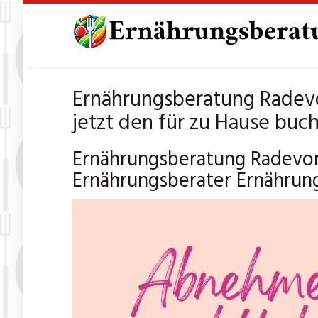
Skip
to
main
content
Ernährungsberatung Radev
jetzt den für zu Hause buc
Ernährungsberatung Radevor
Ernährungsberater Ernährun