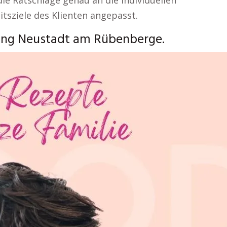
ie Ratschläge genau an die individuellen
tsziele des Klienten angepasst.
ung Neustadt am Rübenberge.