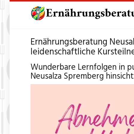
Skip
to
main
content
Ernährungsberatung Neusa
leidenschaftliche Kursteiln
Wunderbare Lernfolgen in p
Neusalza Spremberg hinsichtl