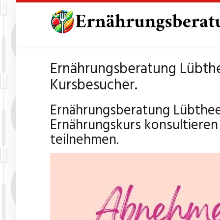
Skip
to
main
content
Ernährungsberatung Lübth
Kursbesucher.
Ernährungsberatung Lübthee
Ernährungskurs konsultieren
teilnehmen.