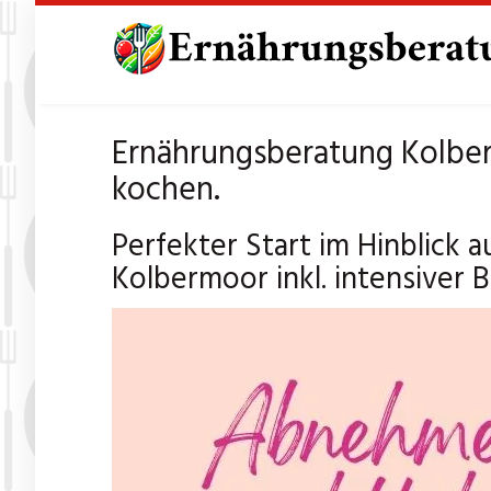
Skip
to
main
content
Ernährungsberatung Kolbe
kochen.
Perfekter Start im Hinblick 
Kolbermoor inkl. intensiver B