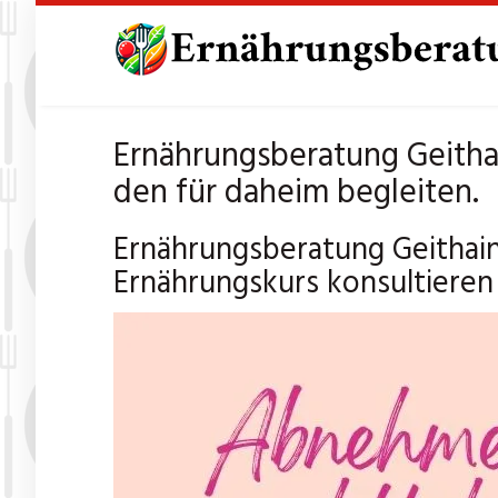
Skip
to
main
content
Ernährungsberatung Geitha
den für daheim begleiten.
Ernährungsberatung Geithain
Ernährungskurs konsultieren 