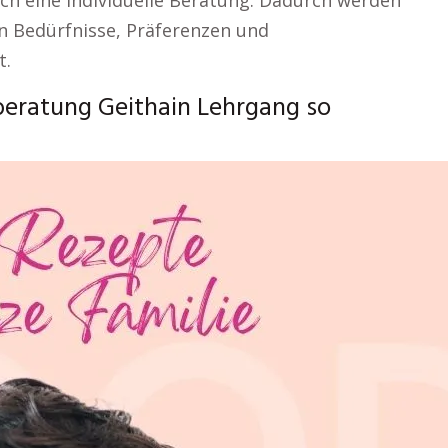
h eine individuelle Beratung. Dadurch werden
en Bedürfnisse, Präferenzen und
t.
beratung Geithain Lehrgang so