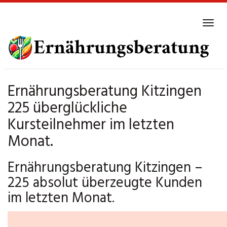
Skip
to
Tog
main
navi
content
Ernährungsberatung Kitzingen
225 überglückliche
Kursteilnehmer im letzten
Monat.
Ernährungsberatung Kitzingen –
225 absolut überzeugte Kunden
im letzten Monat.