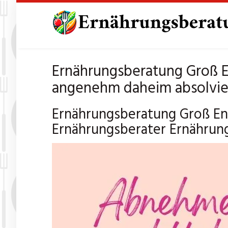
Skip
to
main
content
Ernährungsberatung Groß E
angenehm daheim absolvie
Ernährungsberatung Groß Enz
Ernährungsberater Ernährun