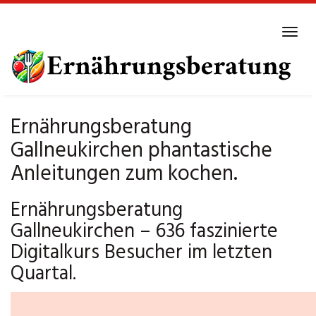
Skip
to
Tog
main
navi
content
Ernährungsberatung
Gallneukirchen phantastische
Anleitungen zum kochen.
Ernährungsberatung
Gallneukirchen – 636 faszinierte
Digitalkurs Besucher im letzten
Quartal.