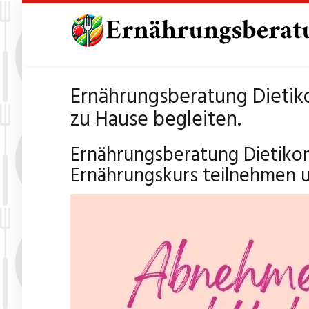
Skip
to
main
content
Ernährungsberatung Dietik
zu Hause begleiten.
Ernährungsberatung Dietiko
Ernährungskurs teilnehmen un