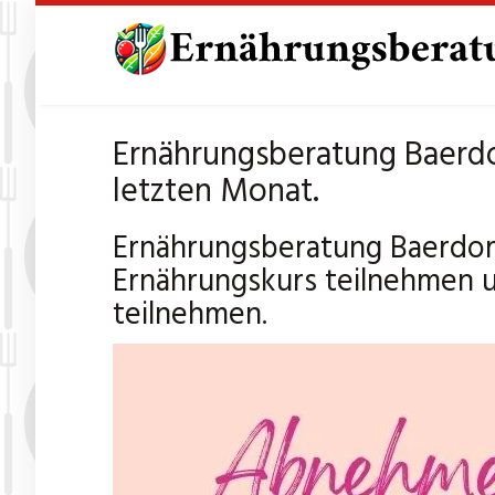
Skip
to
main
content
Ernährungsberatung Baerdo
letzten Monat.
Ernährungsberatung Baerdorf
Ernährungskurs teilnehmen 
teilnehmen.