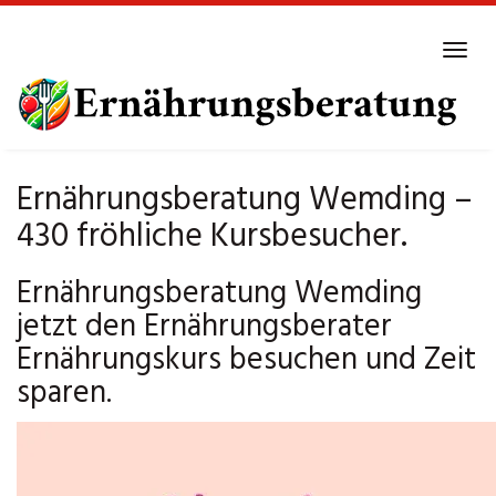
Skip
to
Tog
main
navi
content
Ernährungsberatung Wemding –
430 fröhliche Kursbesucher.
Ernährungsberatung Wemding
jetzt den Ernährungsberater
Ernährungskurs besuchen und Zeit
sparen.