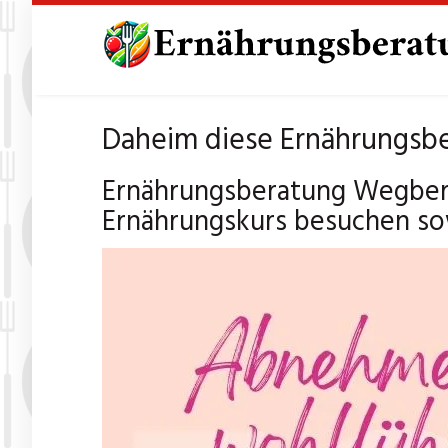
Skip
to
main
content
Daheim diese Ernährungsb
Ernährungsberatung Wegberg
Ernährungskurs besuchen sow