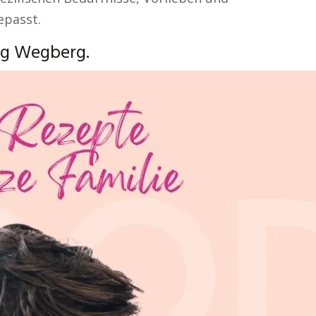
epasst.
ng Wegberg.