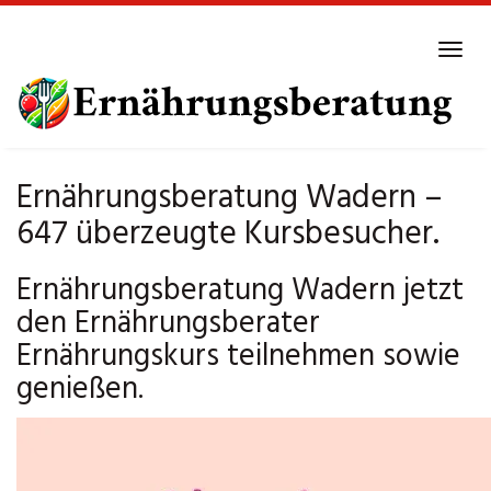
Skip
to
Tog
main
navi
content
Ernährungsberatung Wadern –
647 überzeugte Kursbesucher.
Ernährungsberatung Wadern jetzt
den Ernährungsberater
Ernährungskurs teilnehmen sowie
genießen.