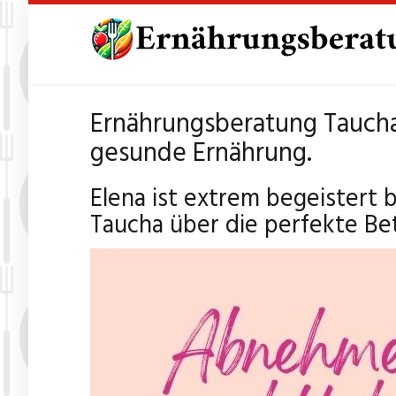
Skip
to
main
content
Ernährungsberatung Taucha 
gesunde Ernährung.
Elena ist extrem begeistert
Taucha über die perfekte Be