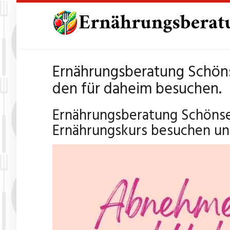
Skip
to
main
content
Ernährungsberatung Schöns
den für daheim besuchen.
Ernährungsberatung Schönse
Ernährungskurs besuchen und