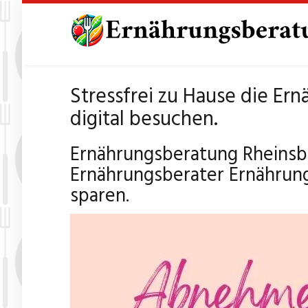
Skip
to
main
content
Stressfrei zu Hause die Er
digital besuchen.
Ernährungsberatung Rheinsb
Ernährungsberater Ernährung
sparen.