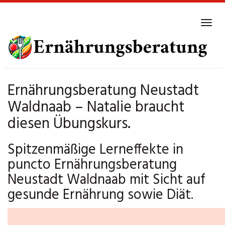
Skip
to
Tog
main
navi
content
Ernährungsberatung Neustadt
Waldnaab – Natalie braucht
diesen Übungskurs.
Spitzenmäßige Lerneffekte in
puncto Ernährungsberatung
Neustadt Waldnaab mit Sicht auf
gesunde Ernährung sowie Diät.