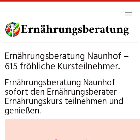
Skip
to
Tog
main
navi
content
Ernährungsberatung Naunhof –
615 fröhliche Kursteilnehmer.
Ernährungsberatung Naunhof
sofort den Ernährungsberater
Ernährungskurs teilnehmen und
genießen.