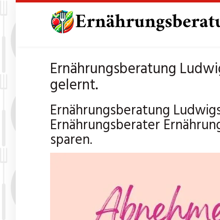
Skip
to
main
content
Ernährungsberatung Ludwigs
gelernt.
Ernährungsberatung Ludwigs
Ernährungsberater Ernährun
sparen.