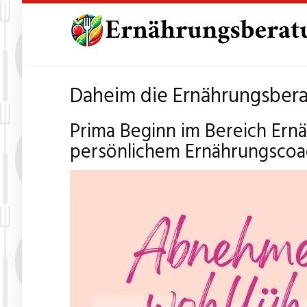
Skip
to
main
content
Daheim die Ernährungsber
Prima Beginn im Bereich Ernä
persönlichem Ernährungscoa