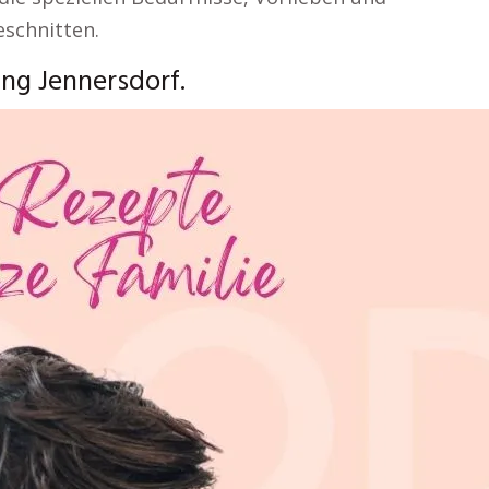
eschnitten.
ng Jennersdorf.