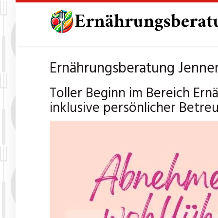
Skip
to
main
content
Ernährungsberatung Jenners
Toller Beginn im Bereich Er
inklusive persönlicher Betre