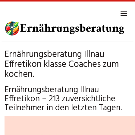
Skip
to
Tog
main
navi
content
Ernährungsberatung Illnau
Effretikon klasse Coaches zum
kochen.
Ernährungsberatung Illnau
Effretikon – 213 zuversichtliche
Teilnehmer in den letzten Tagen.