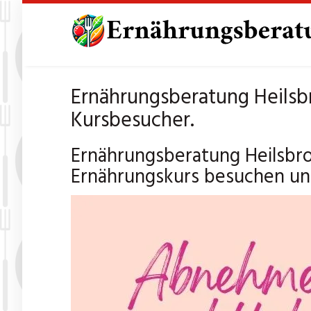
Skip
to
main
content
Ernährungsberatung Heilsb
Kursbesucher.
Ernährungsberatung Heilsbr
Ernährungskurs besuchen und