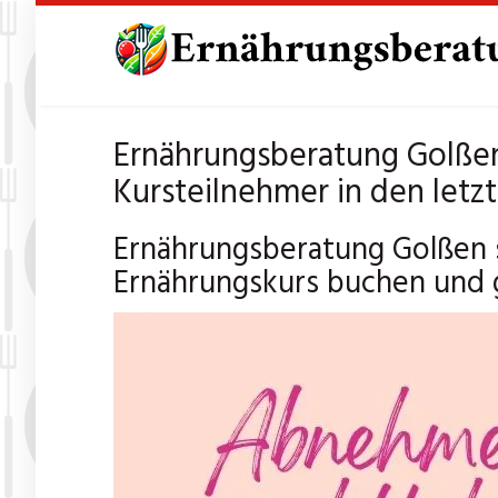
Skip
to
main
content
Ernährungsberatung Golßen
Kursteilnehmer in den letz
Ernährungsberatung Golßen 
Ernährungskurs buchen und 