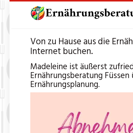
Skip
to
main
content
Von zu Hause aus die Ernä
Internet buchen.
Madeleine ist äußerst zufrie
Ernährungsberatung Füssen ü
Ernährungsplanung.