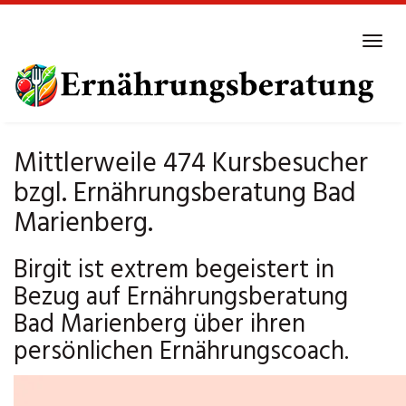
Skip
to
Tog
main
navi
content
Mittlerweile 474 Kursbesucher
bzgl. Ernährungsberatung Bad
Marienberg.
Birgit ist extrem begeistert in
Bezug auf Ernährungsberatung
Bad Marienberg über ihren
persönlichen Ernährungscoach.